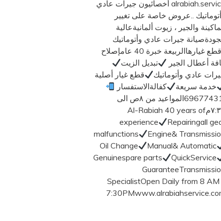
alrabiah.service أخصائيون جيرات عادي
توماتيك ..عروض خاصة على تغيير
ماكينة والجير ، زيوت ألمانيةعالية
جودةصيانة جيرات عادي وأتوماتيك
وقطع غيارهاالربيعة خبرة 40 عامإصلاح
فة أعطال الجير
تبديل الزيت
رات عادي وأتوماتيك
قطع غيار أصلية
خدمة سريعة
كفالةالاستفسار
69677431المواعيد من ٨ص الى
٧:٣٠مAl-Rabiah 40 years of
experience
Repairingall ge
malfunctions
Engine& Transmissi
Oil Change
Manual& Automatic
Genuinespare parts
QuickService
GuaranteeTransmissi
SpecialistOpen Daily from 8 AM
7:30PMwww.alrabiahservice.c