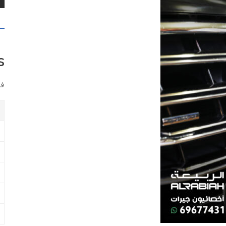
s
فبر