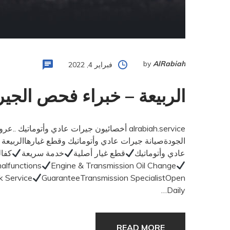
by
AlRabiah
فبراير 4, 2022
الربيعة – خبراء فحص الجير
alrabiah.service أخصائيون جيرات عادي وأتومات
الجودةصيانة جيرات عادي وأتوماتيك وقطع غيارهاالربيعة خبرة 40 عامإصلاح كافة أعطا
عادي وأتوماتيك
قطع غيار أصلية
خدمة سريعة
كفال
malfunctions
Engine & Transmission Oil Change
k Service
GuaranteeTransmission SpecialistOpen
Daily…
READ MORE