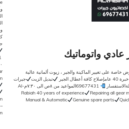
وأ
ال
ال
كا
جي
 عادي واتوماتيك
ar
يك ..عروض خاصة على تغيير الماكينة والجير ، زيوت ألمانية عالية
on
ل الجير
تبديل الزيت
جيرات
ةالاستفسار
69677431المواعيد من ٨ص الى ٧:٣٠مAl-
Rabiah 40 years of experience
Repairing all gear 
on
Manual & Automatic
Genuine spare parts
Quic
 –
om