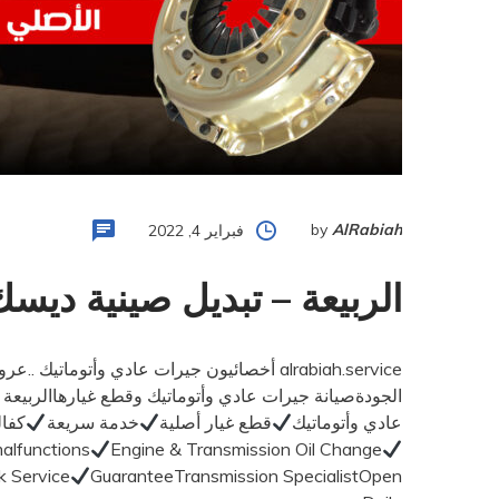
by
AlRabiah
فبراير 4, 2022
الربيعة – تبديل صينية دي
alrabiah.service أخصائيون جيرات عادي وأتومات
الجودةصيانة جيرات عادي وأتوماتيك وقطع غيارهاالربيعة خبرة 40 عامإصلاح كافة أعطا
عادي وأتوماتيك
قطع غيار أصلية
خدمة سريعة
كفال
malfunctions
Engine & Transmission Oil Change
k Service
GuaranteeTransmission SpecialistOpen