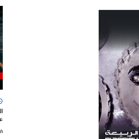
ال
ع
ah