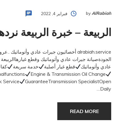
by
AlRabiah
فبراير 4, 2022
الربيعة – خبرة الربيعة نرد
alrabiah.service أخصائيون جيرات عادي وأتومات
الجودةصيانة جيرات عادي وأتوماتيك وقطع غيارهاالربيعة خبرة 40 عامإصلاح كافة أعطا
عادي وأتوماتيك
قطع غيار أصلية
خدمة سريعة
كفال
malfunctions
Engine & Transmission Oil Change
k Service
GuaranteeTransmission SpecialistOpen
Daily…
READ MORE