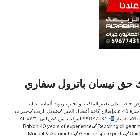
سك حق نيسان باترول سفاري
يك ..عروض خاصة على تغيير الماكينة والجير ، زيوت ألمانية عالية
ل الجير
تبديل الزيت
جيرات
ةالاستفسار
69677431المواعيد من ٨ص الى ٧:٣٠مAl-
Rabiah 40 years of experience
Repairing all gear 
Manual & Automatic
Genuine spare parts
Quic