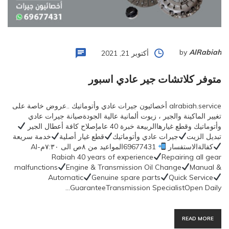
by
AlRabiah
أكتوبر 21, 2021
متوفر كلاتشات جير عادي اسبور
alrabiah.service أخصائيون جيرات عادي وأتوماتيك ..عروض خاصة على
تغيير الماكينة والجير ، زيوت ألمانية عالية الجودةصيانة جيرات عادي
وأتوماتيك وقطع غيارهاالربيعة خبرة 40 عامإصلاح كافة أعطال الجير
تبديل الزيت
جيرات عادي وأتوماتيك
قطع غيار أصلية
خدمة سريعة
كفالةالاستفسار
69677431المواعيد من ٨ص الى ٧:٣٠مAl-
Rabiah 40 years of experience
Repairing all gear
malfunctions
Engine & Transmission Oil Change
Manual &
Automatic
Genuine spare parts
Quick Service
GuaranteeTransmission SpecialistOpen Daily…
READ MORE