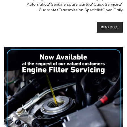
Automatic
Genuine spare parts
Quick Service
GuaranteeTransmission SpecialistOpen Daily…
READ MORE