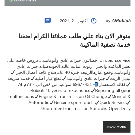
by
AlRabiah
أكتوبر 21, 2021
متوفر الان بناء علي طلب عملائنا الكرام اضفنا
خدمة تصفية الماكينة
alrabiah.service أخصائيون جيرات عادي وأتوماتيك ..عروض خاصة على
تغيير الماكينة والجير ، زيوت ألمانية عالية الجودةصيانة جيرات عادي
وأتوماتيك وقطع غيارهاالربيعة خبرة 40 عامإصلاح كافة أعطال الجير
تبديل الزيت
جيرات عادي وأتوماتيك
قطع غيار أصلية
خدمة سريعة
كفالةالاستفسار
69677431المواعيد من ٨ص الى ٧:٣٠مAl-
Rabiah 40 years of experience
Repairing all gear
malfunctions
Engine & Transmission Oil Change
Manual &
Automatic
Genuine spare parts
Quick Service
GuaranteeTransmission SpecialistOpen Daily…
READ MORE