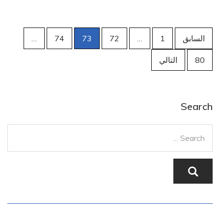
تصفّح
السابق
1
…
72
73
74
…
المقالات
80
التالي
Search