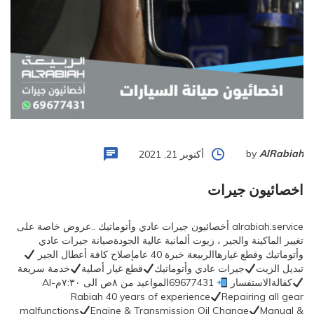
by
AlRabiah
أكتوبر 21, 2021
اخصائيون جيرات
alrabiah.service أخصائيون جيرات عادي وأتوماتيك ..عروض خاصة على
تغيير الماكينة والجير ، زيوت ألمانية عالية الجودةصيانة جيرات عادي
وأتوماتيك وقطع غيارهاالربيعة خبرة 40 عامإصلاح كافة أعطال الجير
تبديل الزيت
جيرات عادي وأتوماتيك
قطع غيار أصلية
خدمة سريعة
كفالةالاستفسار
69677431المواعيد من ٨ص الى ٧:٣٠مAl-
Rabiah 40 years of experience
Repairing all gear
malfunctions
Engine & Transmission Oil Change
Manual &