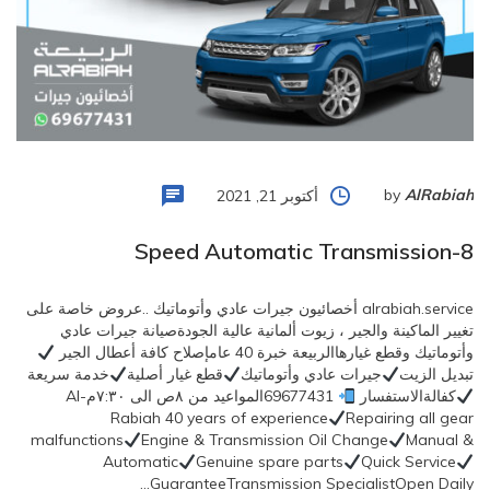
by
AlRabiah
أكتوبر 21, 2021
8-Speed Automatic Transmission
alrabiah.service أخصائيون جيرات عادي وأتوماتيك ..عروض خاصة على
تغيير الماكينة والجير ، زيوت ألمانية عالية الجودةصيانة جيرات عادي
وأتوماتيك وقطع غيارهاالربيعة خبرة 40 عامإصلاح كافة أعطال الجير
تبديل الزيت
جيرات عادي وأتوماتيك
قطع غيار أصلية
خدمة سريعة
كفالةالاستفسار
69677431المواعيد من ٨ص الى ٧:٣٠مAl-
Rabiah 40 years of experience
Repairing all gear
malfunctions
Engine & Transmission Oil Change
Manual &
Automatic
Genuine spare parts
Quick Service
GuaranteeTransmission SpecialistOpen Daily…