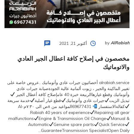
by
AlRabiah
أكتوبر 21, 2021
مخصصون في إصلاح كافة اعطال الجير العادي
والاتوماتيك
alrabiah.service أخصائيون جيرات عادي وأتوماتيك ..عروض خاصة على
تغيير الماكينة والجير ، زيوت ألمانية عالية الجودةصيانة جيرات عادي
وأتوماتيك وقطع غيارهاالربيعة خبرة 40 عامإصلاح كافة أعطال الجير
تبديل الزيت
جيرات عادي وأتوماتيك
قطع غيار أصلية
خدمة سريعة
كفالةالاستفسار
69677431المواعيد من ٨ص الى ٧:٣٠مAl-
Rabiah 40 years of experience
Repairing all gear
malfunctions
Engine & Transmission Oil Change
Manual &
Automatic
Genuine spare parts
Quick Service
GuaranteeTransmission SpecialistOpen Daily…