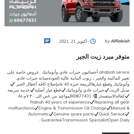
by
AlRabiah
أكتوبر 21, 2021
متوفر مبرد زيت الجير
alrabiah.service أخصائيون جيرات عادي وأتوماتيك ..عروض خاصة على
تغيير الماكينة والجير ، زيوت ألمانية عالية الجودةصيانة جيرات عادي
وأتوماتيك وقطع غيارهاالربيعة خبرة 40 عامإصلاح كافة أعطال الجير
تبديل الزيت
جيرات عادي وأتوماتيك
قطع غيار أصلية
خدمة سريعة
كفالةالاستفسار
69677431المواعيد من ٨ص الى ٧:٣٠مAl-
Rabiah 40 years of experience
Repairing all gear
malfunctions
Engine & Transmission Oil Change
Manual &
Automatic
Genuine spare parts
Quick Service
GuaranteeTransmission SpecialistOpen Daily…