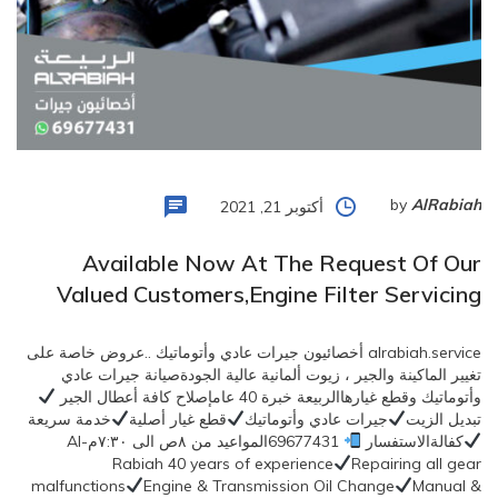
by
AlRabiah
أكتوبر 21, 2021
Available Now At The Request Of Our
Valued Customers,Engine Filter Servicing
alrabiah.service أخصائيون جيرات عادي وأتوماتيك ..عروض خاصة على
تغيير الماكينة والجير ، زيوت ألمانية عالية الجودةصيانة جيرات عادي
وأتوماتيك وقطع غيارهاالربيعة خبرة 40 عامإصلاح كافة أعطال الجير
تبديل الزيت
جيرات عادي وأتوماتيك
قطع غيار أصلية
خدمة سريعة
كفالةالاستفسار
69677431المواعيد من ٨ص الى ٧:٣٠مAl-
Rabiah 40 years of experience
Repairing all gear
malfunctions
Engine & Transmission Oil Change
Manual &