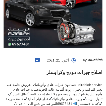
by
AlRabiah
أكتوبر 21, 2021
اصلاح جيرات دودج وكرايسلر
alrabiah.service أخصائيون جيرات عادي وأتوماتيك ..عروض خاصة على
تغيير الماكينة والجير ، زيوت ألمانية عالية الجودةصيانة جيرات عادي
وأتوماتيك وقطع غيارهاالربيعة خبرة 40 عامإصلاح كافة أعطال الجير
تبديل الزيت
جيرات عادي وأتوماتيك
قطع غيار أصلية
خدمة سريعة
كفالةالاستفسار
69677431المواعيد من ٨ص الى ٧:٣٠مAl-