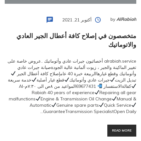
by
AlRabiah
أكتوبر 21, 2021
متخصصون في إصلاح كافة أعطال الجير العادي
والاتوماتيك
alrabiah.service أخصائيون جيرات عادي وأتوماتيك ..عروض خاصة على
تغيير الماكينة والجير ، زيوت ألمانية عالية الجودةصيانة جيرات عادي
وأتوماتيك وقطع غيارهاالربيعة خبرة 40 عامإصلاح كافة أعطال الجير
تبديل الزيت
جيرات عادي وأتوماتيك
قطع غيار أصلية
خدمة سريعة
كفالةالاستفسار
69677431المواعيد من ٨ص الى ٧:٣٠مAl-
Rabiah 40 years of experience
Repairing all gear
malfunctions
Engine & Transmission Oil Change
Manual &
Automatic
Genuine spare parts
Quick Service
GuaranteeTransmission SpecialistOpen Daily…
READ MORE