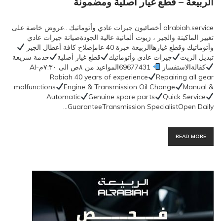
الربيعة – قطع غيار اصلية ومضمونة
alrabiah.service أخصائيون جيرات عادي وأتوماتيك ..عروض خاصة على
تغيير الماكينة والجير ، زيوت ألمانية عالية الجودةصيانة جيرات عادي
وأتوماتيك وقطع غيارهاالربيعة خبرة 40 عامإصلاح كافة أعطال الجير
تبديل الزيت
جيرات عادي وأتوماتيك
قطع غيار أصلية
خدمة سريعة
كفالةالاستفسار
69677431المواعيد من ٨ص الى ٧:٣٠مAl-
Rabiah 40 years of experience
Repairing all gear
malfunctions
Engine & Transmission Oil Change
Manual &
Automatic
Genuine spare parts
Quick Service
GuaranteeTransmission SpecialistOpen Daily…
READ MORE