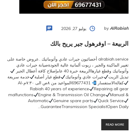
by
AlRabiah
يوليو 27, 2026
الربيعة – اوفرهول جير يريح بالك
alrabiah.service أخصائيون جيرات عادي وأتوماتيك ..عروض خاصة على
تغيير الماكينة والجير ، زيوت ألمانية عالية الجودةصيانة جيرات عادي
وأتوماتيك وقطع غيارهاالربيعة خبرة 40 عامإصلاح كافة أعطال الجير
تبديل الزيت
جيرات عادي وأتوماتيك
قطع غيار أصلية
خدمة سريعة
كفالةالاستفسار
69677431المواعيد من ٨ص الى ٧:٣٠مAl-
Rabiah 40 years of experience
Repairing all gear
malfunctions
Engine & Transmission Oil Change
Manual &
Automatic
Genuine spare parts
Quick Service
GuaranteeTransmission SpecialistOpen Daily…
READ MORE