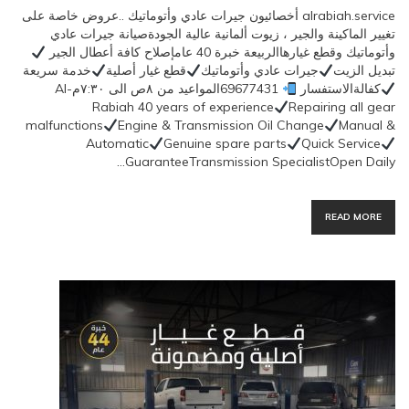
alrabiah.service أخصائيون جيرات عادي وأتوماتيك ..عروض خاصة على
تغيير الماكينة والجير ، زيوت ألمانية عالية الجودةصيانة جيرات عادي
وأتوماتيك وقطع غيارهاالربيعة خبرة 40 عامإصلاح كافة أعطال الجير
تبديل الزيت
جيرات عادي وأتوماتيك
قطع غيار أصلية
خدمة سريعة
كفالةالاستفسار
69677431المواعيد من ٨ص الى ٧:٣٠مAl-
Rabiah 40 years of experience
Repairing all gear
malfunctions
Engine & Transmission Oil Change
Manual &
Automatic
Genuine spare parts
Quick Service
GuaranteeTransmission SpecialistOpen Daily…
READ MORE