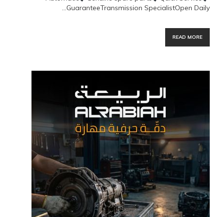
GuaranteeTransmission SpecialistOpen Daily…
READ MORE