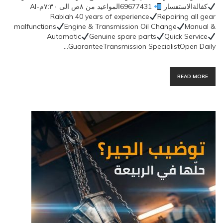
كفالةالاستفسار
69677431المواعيد من ٨ص الى ٧:٣٠مAl-
Rabiah 40 years of experience
Repairing all gear
malfunctions
Engine & Transmission Oil Change
Manual &
Automatic
Genuine spare parts
Quick Service
GuaranteeTransmission SpecialistOpen Daily…
READ MORE