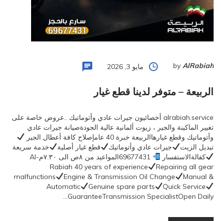
by
AlRabiah
مايو 3, 2026
الربيعة – متوفر لدينا قطع غيار
alrabiah.service أخصائيون جيرات عادي وأتوماتيك ..عروض خاصة على
تغيير الماكينة والجير ، زيوت ألمانية عالية الجودةصيانة جيرات عادي
وأتوماتيك وقطع غيارهاالربيعة خبرة 40 عامإصلاح كافة أعطال الجير
تبديل الزيت
جيرات عادي وأتوماتيك
قطع غيار أصلية
خدمة سريعة
كفالةالاستفسار
69677431المواعيد من ٨ص الى ٧:٣٠مAl-
Rabiah 40 years of experience
Repairing all gear
malfunctions
Engine & Transmission Oil Change
Manual &
Automatic
Genuine spare parts
Quick Service
GuaranteeTransmission SpecialistOpen Daily…