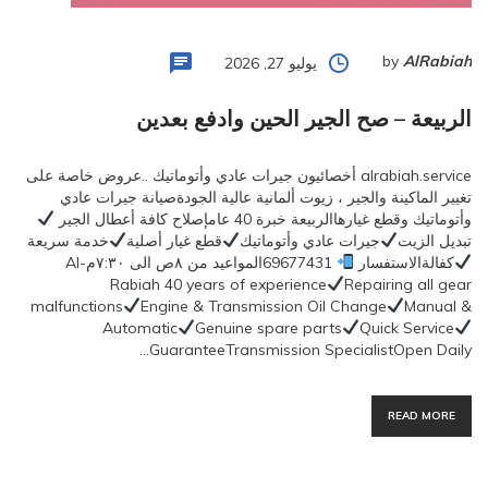
by
AlRabiah
يوليو 27, 2026
الربيعة – صح الجير الحين وادفع بعدين
alrabiah.service أخصائيون جيرات عادي وأتوماتيك ..عروض خاصة على
تغيير الماكينة والجير ، زيوت ألمانية عالية الجودةصيانة جيرات عادي
وأتوماتيك وقطع غيارهاالربيعة خبرة 40 عامإصلاح كافة أعطال الجير
تبديل الزيت
جيرات عادي وأتوماتيك
قطع غيار أصلية
خدمة سريعة
كفالةالاستفسار
69677431المواعيد من ٨ص الى ٧:٣٠مAl-
Rabiah 40 years of experience
Repairing all gear
malfunctions
Engine & Transmission Oil Change
Manual &
Automatic
Genuine spare parts
Quick Service
GuaranteeTransmission SpecialistOpen Daily…
READ MORE