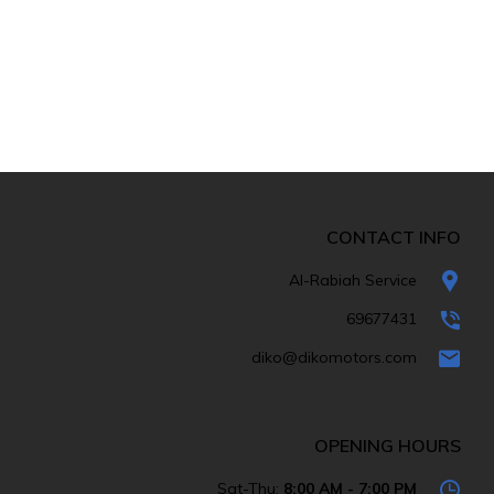
CONTACT INFO
Al-Rabiah Service
69677431
diko@dikomotors.com
OPENING HOURS
Sat-Thu:
8:00 AM - 7:00 PM