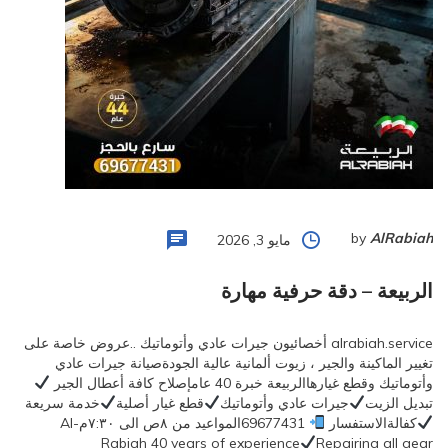
by
AlRabiah
مايو 3, 2026
الربيعة – دقة حرفية مهارة
alrabiah.service أخصائيون جيرات عادي وأتوماتيك ..عروض خاصة على
تغيير الماكينة والجير ، زيوت ألمانية عالية الجودةصيانة جيرات عادي
وأتوماتيك وقطع غيارهاالربيعة خبرة 40 عامإصلاح كافة أعطال الجير
تبديل الزيت
جيرات عادي وأتوماتيك
قطع غيار أصلية
خدمة سريعة
كفالةالاستفسار
69677431المواعيد من ٨ص الى ٧:٣٠مAl-
Rabiah 40 years of experience
Repairing all gear