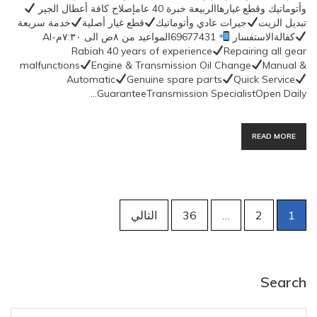
وأتوماتيك وقطع غيارهاالربيعة خبرة 40 عامإصلاح كافة أعطال الجير
تبديل الزيت
جيرات عادي وأتوماتيك
قطع غيار أصلية
خدمة سريعة
كفالةالاستفسار
69677431المواعيد من ٨ص الى ٧:٣٠مAl-
Rabiah 40 years of experience
Repairing all gear
malfunctions
Engine & Transmission Oil Change
Manual &
Automatic
Genuine spare parts
Quick Service
GuaranteeTransmission SpecialistOpen Daily…
READ MORE
تصفّح
1
2
…
36
التالي
المقالات
Search