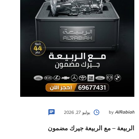
by
AlRabiah
يوليو 27, 2026
الربيعة – مع الربيعة جيرك مضمون