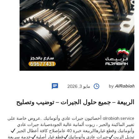
by
AlRabiah
مايو 3, 2026
الربيعة – جميع حلول الجيرات – توضيب وتصليح
alrabiah.service أخصائيون جيرات عادي وأتوماتيك ..عروض خاصة على
تغيير الماكينة والجير ، زيوت ألمانية عالية الجودةصيانة جيرات عادي
وأتوماتيك وقطع غيارهاالربيعة خبرة 40 عامإصلاح كافة أعطال الجير
تبديل الزيت
جيرات عادي وأتوماتيك
قطع غيار أصلية
خدمة سريعة