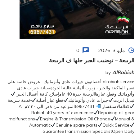
مايو 3, 2026
0
الربيعة – توضيب الجير حلها ف الربيعة
by
AlRabiah
alrabiah.service أخصائيون جيرات عادي وأتوماتيك ..عروض خاصة على
تغيير الماكينة والجير ، زيوت ألمانية عالية الجودةصيانة جيرات عادي
وأتوماتيك وقطع غيارهاالربيعة خبرة 40 عامإصلاح كافة أعطال الجير
تبديل الزيت
جيرات عادي وأتوماتيك
قطع غيار أصلية
خدمة سريعة
كفالةالاستفسار
69677431المواعيد من ٨ص الى ٧:٣٠مAl-
Rabiah 40 years of experience
Repairing all gear
malfunctions
Engine & Transmission Oil Change
Manual &
Automatic
Genuine spare parts
Quick Service
GuaranteeTransmission SpecialistOpen Daily…