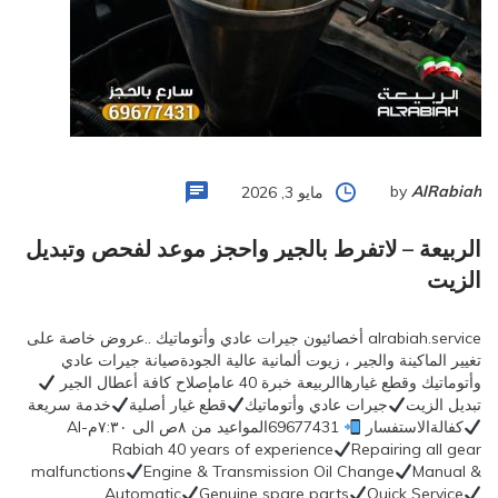
by
AlRabiah
مايو 3, 2026
الربيعة – لاتفرط بالجير واحجز موعد لفحص وتبديل
الزيت
alrabiah.service أخصائيون جيرات عادي وأتوماتيك ..عروض خاصة على
تغيير الماكينة والجير ، زيوت ألمانية عالية الجودةصيانة جيرات عادي
وأتوماتيك وقطع غيارهاالربيعة خبرة 40 عامإصلاح كافة أعطال الجير
تبديل الزيت
جيرات عادي وأتوماتيك
قطع غيار أصلية
خدمة سريعة
كفالةالاستفسار
69677431المواعيد من ٨ص الى ٧:٣٠مAl-
Rabiah 40 years of experience
Repairing all gear
malfunctions
Engine & Transmission Oil Change
Manual &
Automatic
Genuine spare parts
Quick Service