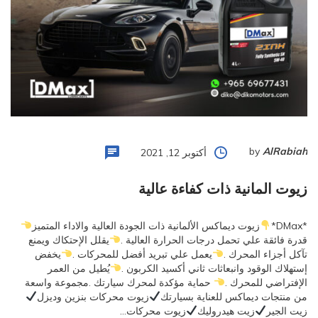
by
AlRabiah
أكتوبر 12, 2021
زيوت المانية ذات كفاءة عالية
*DMax*
زيوت ديماكس الألمانية ذات الجودة العالية والاداء المتميز
قدرة فائقة علي تحمل درجات الحرارة العالية .
يقلل الإحتكاك ويمنع
تآكل أجزاء المحرك .
يعمل علي تبريد أفضل للمحركات .
يخفض
إستهلاك الوقود وانبعاثات ثاني أكسيد الكربون .
يُطيل من العمر
الإفتراضي للمحرك .
حماية مؤكدة لمحرك سيارتك .مجموعة واسعة
من منتجات ديماكس للعناية بسيارتك
زيوت محركات بنزين وديزل
زيت الجير
زيت هيدروليك
زيوت محركات…