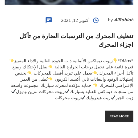
by
AlRabiah
أكتوبر 12, 2021
تنظيف المحرك من الترسبات الضارة من تأكل
اجزاء المحرك
*DMax*
زيوت ديماكس الألمانية ذات الجودة العالية والاداء المتميز
قدرة فائقة علي تحمل درجات الحرارة العالية .
يقلل الإحتكاك ويمنع
تآكل أجزاء المحرك .
يعمل علي تبريد أفضل للمحركات .
يخفض
إستهلاك الوقود وانبعاثات ثاني أكسيد الكربون .
يُطيل من العمر
الإفتراضي للمحرك .
حماية مؤكدة لمحرك سيارتك .مجموعة واسعة
من منتجات ديماكس للعناية بسيارتك
زيوت محركات بنزين وديزل
زيت الجير
زيت هيدروليك
زيوت محركات…
READ MORE