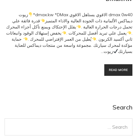
dmax 0w40 الاقوي يستاهل الاقوي dmax.kw *DMax*
زيوت
ديماكس الألمانية ذات الجودة العالية والاداء المتميز
قدرة فائقة علي
تحمل درجات الحرارة العالية .
يقلل الإحتكاك ويمنع تآكل أجزاء المحرك
.
يعمل علي تبريد أفضل للمحركات .
يخفض إستهلاك الوقود وانبعاثات
ثاني أكسيد الكربون .
يُطيل من العمر الإفتراضي للمحرك .
حماية
مؤكدة لمحرك سيارتك .مجموعة واسعة من منتجات ديماكس للعناية
بسيارتك
زيوت…
READ MORE
Search