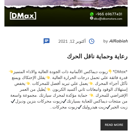
by
AlRabiah
أكتوبر 12, 2021
رعاية وحماية ناقل الحرك
*DMax*
زيوت ديماكس الألمانية ذات الجودة العالية والاداء المتميز
قدرة فائقة علي تحمل درجات الحرارة العالية .
يقلل الإحتكاك ويمنع
تآكل أجزاء المحرك .
يعمل علي تبريد أفضل للمحركات .
يخفض
إستهلاك الوقود وانبعاثات ثاني أكسيد الكربون .
يُطيل من العمر
الإفتراضي للمحرك .
حماية مؤكدة لمحرك سيارتك .مجموعة واسعة
من منتجات ديماكس للعناية بسيارتك
زيوت محركات بنزين وديزل
زيت الجير
زيت هيدروليك
زيوت محركات…
READ MORE