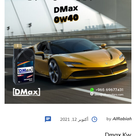
by
AlRabiah
أكتوبر 12, 2021
Dmax.kw