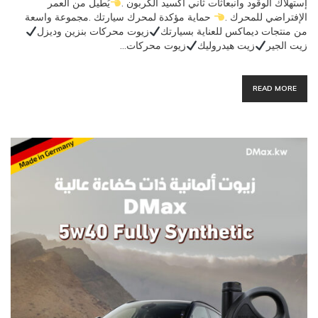
إستهلاك الوقود وانبعاثات ثاني أكسيد الكربون .
يُطيل من العمر
الإفتراضي للمحرك .
حماية مؤكدة لمحرك سيارتك .مجموعة واسعة
من منتجات ديماكس للعناية بسيارتك
زيوت محركات بنزين وديزل
زيت الجير
زيت هيدروليك
زيوت محركات…
READ MORE