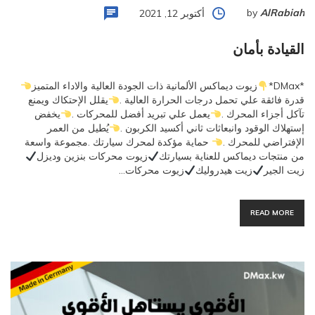
by
AlRabiah
أكتوبر 12, 2021
القيادة بأمان
*DMax*
زيوت ديماكس الألمانية ذات الجودة العالية والاداء المتميز
قدرة فائقة علي تحمل درجات الحرارة العالية .
يقلل الإحتكاك ويمنع
تآكل أجزاء المحرك .
يعمل علي تبريد أفضل للمحركات .
يخفض
إستهلاك الوقود وانبعاثات ثاني أكسيد الكربون .
يُطيل من العمر
الإفتراضي للمحرك .
حماية مؤكدة لمحرك سيارتك .مجموعة واسعة
من منتجات ديماكس للعناية بسيارتك
زيوت محركات بنزين وديزل
زيت الجير
زيت هيدروليك
زيوت محركات…
READ MORE