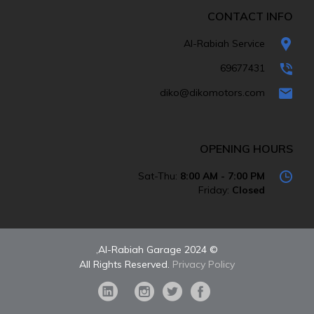
CONTACT INFO
Al-Rabiah Service
69677431
diko@dikomotors.com
OPENING HOURS
Sat-Thu:
8:00 AM - 7:00 PM
Friday:
Closed
© 2024 Al-Rabiah Garage,
All Rights Reserved.
Privacy Policy