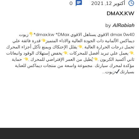
أكتوبر 12, 2021
0
DMAX.KW
by
AlRabiah
dmax 0w40 الاقوي يستاهل الاقوي dmax.kw *DMax*
زيوت
ديماكس الألمانية ذات الجودة العالية والاداء المتميز
قدرة فائقة علي
تحمل درجات الحرارة العالية .
يقلل الإحتكاك ويمنع تآكل أجزاء المحرك
.
يعمل علي تبريد أفضل للمحركات .
يخفض إستهلاك الوقود وانبعاثات
ثاني أكسيد الكربون .
يُطيل من العمر الإفتراضي للمحرك .
حماية
مؤكدة لمحرك سيارتك .مجموعة واسعة من منتجات ديماكس للعناية
بسيارتك
زيوت…