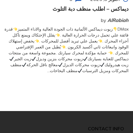
ديماكس – اطلب منظف دبة التلوث
by
AlRabiah
DMax
زيوت ديماكس الألمانية ذات الجودة العالية والاداء المتميز
قدرة
فائقة علي تحمل درجات الحرارة العالية .
يقلل الإحتكاك ويمنع تآكل
أجزاء المحرك .
يعمل علي تبريد أفضل للمحركات .
يخفض إستهلاك
الوقود وانبعاثات ثاني أكسيد الكربون .
يُطيل من العمر الإفتراضي
للمحرك .
حماية مؤكدة لمحرك سيارتك .مجموعة واسعة من منتجات
ديماكس للعناية بسيارتك
زيوت محركات بنزين وديزل
زيت الجير
زيت هيدروليك
زيوت محركات الديزل
معالج ناقل الحركة
منظف
المحركات ومزيل الترسبات
منظف البخاخات…
CONTACT INFO