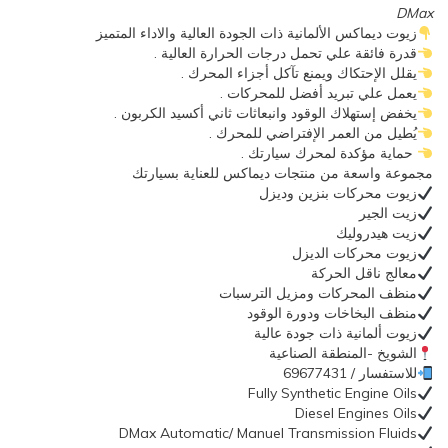
DMax
زيوت ديماكس الألمانية ذات الجودة العالية والاداء المتميز
قدرة فائقة علي تحمل درجات الحرارة العالية .
يقلل الإحتكاك ويمنع تآكل أجزاء المحرك .
يعمل علي تبريد أفضل للمحركات .
يخفض إستهلاك الوقود وانبعاثات ثاني أكسيد الكربون .
يُطيل من العمر الإفتراضي للمحرك .
حماية مؤكدة لمحرك سيارتك .
مجموعة واسعة من منتجات ديماكس للعناية بسيارتك
زيوت محركات بنزين وديزل
زيت الجير
زيت هيدروليك
زيوت محركات الديزل
معالج ناقل الحركة
منظف المحركات ومزيل الترسبات
منظف البخاخات ودورة الوقود
زيوت ألمانية ذات جودة عالية
الشويخ -المنطقة الصناعية
للاستفسار / 69677431
Fully Synthetic Engine Oils
Diesel Engines Oils
DMax Automatic/ Manuel Transmission Fluids