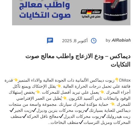
by
AlRabiah
أكتوبر 8, 2025
ديماكس – ودع الازعاج واطلب معالج صوت
التكايات
DMax
زيوت ديماكس الألمانية ذات الجودة العالية والاداء المتميز
قدرة
فائقة علي تحمل درجات الحرارة العالية .
يقلل الإحتكاك ويمنع تآكل
أجزاء المحرك .
يعمل علي تبريد أفضل للمحركات .
يخفض إستهلاك
الوقود وانبعاثات ثاني أكسيد الكربون .
يُطيل من العمر الإفتراضي
للمحرك .
حماية مؤكدة لمحرك سيارتك .مجموعة واسعة من منتجات
ديماكس للعناية بسيارتك
زيوت محركات بنزين وديزل
زيت الجير
زيت هيدروليك
زيوت محركات الديزل
معالج ناقل الحركة
منظف
المحركات ومزيل الترسبات
منظف البخاخات…