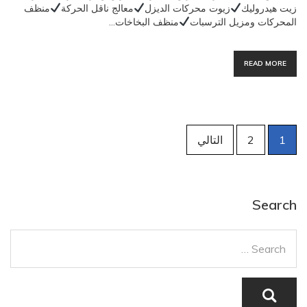
زيت هيدروليك
زيوت محركات الديزل
معالج ناقل الحركة
منظف
المحركات ومزيل الترسبات
منظف البخاخات…
READ MORE
تصفّح
1
2
التالي
المقالات
Search