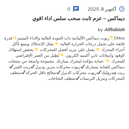
أكتوبر 8, 2025
0
ديماكس – عزم ثابت سحب سلس اداء اقوي
by
AlRabiah
DMax
زيوت ديماكس الألمانية ذات الجودة العالية والاداء المتميز
قدرة
فائقة علي تحمل درجات الحرارة العالية .
يقلل الإحتكاك ويمنع تآكل
أجزاء المحرك .
يعمل علي تبريد أفضل للمحركات .
يخفض إستهلاك
الوقود وانبعاثات ثاني أكسيد الكربون .
يُطيل من العمر الإفتراضي
للمحرك .
حماية مؤكدة لمحرك سيارتك .مجموعة واسعة من منتجات
ديماكس للعناية بسيارتك
زيوت محركات بنزين وديزل
زيت الجير
زيت هيدروليك
زيوت محركات الديزل
معالج ناقل الحركة
منظف
المحركات ومزيل الترسبات
منظف البخاخات…