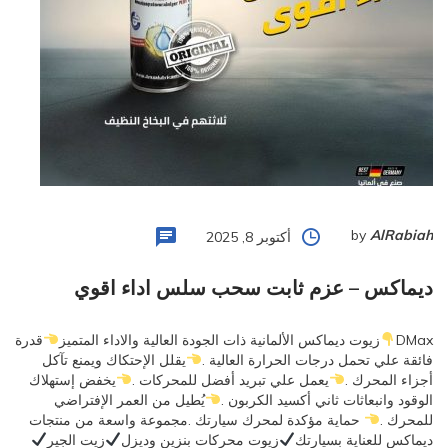
by
AlRabiah
أكتوبر 8, 2025
ديماكس – عزم ثابت سحب سلس اداء اقوي
DMax
زيوت ديماكس الألمانية ذات الجودة العالية والاداء المتميز
قدرة
فائقة علي تحمل درجات الحرارة العالية .
يقلل الإحتكاك ويمنع تآكل
أجزاء المحرك .
يعمل علي تبريد أفضل للمحركات .
يخفض إستهلاك
الوقود وانبعاثات ثاني أكسيد الكربون .
يُطيل من العمر الإفتراضي
للمحرك .
حماية مؤكدة لمحرك سيارتك .مجموعة واسعة من منتجات
ديماكس للعناية بسيارتك
زيوت محركات بنزين وديزل
زيت الجير