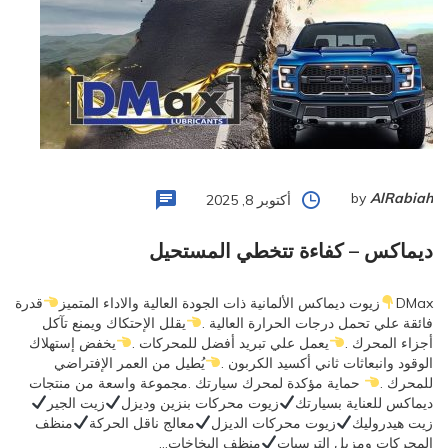
by
AlRabiah
أكتوبر 8, 2025
ديماكس – كفاءة تتخطي المستحيل
DMax
زيوت ديماكس الألمانية ذات الجودة العالية والاداء المتميز
قدرة
فائقة علي تحمل درجات الحرارة العالية .
يقلل الإحتكاك ويمنع تآكل
أجزاء المحرك .
يعمل علي تبريد أفضل للمحركات .
يخفض إستهلاك
الوقود وانبعاثات ثاني أكسيد الكربون .
يُطيل من العمر الإفتراضي
للمحرك .
حماية مؤكدة لمحرك سيارتك .مجموعة واسعة من منتجات
ديماكس للعناية بسيارتك
زيوت محركات بنزين وديزل
زيت الجير
زيت هيدروليك
زيوت محركات الديزل
معالج ناقل الحركة
منظف
المحركات ومزيل الترسبات
منظف البخاخات…