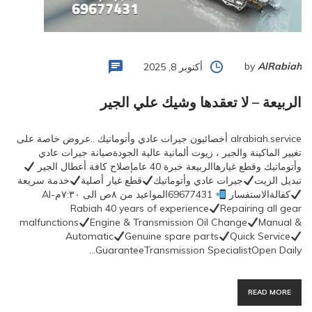
by
AlRabiah
أكتوبر 8, 2025
الربيعة – لا تعقدها وشيك علي الجير
alrabiah.service أخصائيون جيرات عادي وأتوماتيك ..عروض خاصة على
تغيير الماكينة والجير ، زيوت ألمانية عالية الجودةصيانة جيرات عادي
وأتوماتيك وقطع غيارهاالربيعة خبرة 40 عامإصلاح كافة أعطال الجير
تبديل الزيت
جيرات عادي وأتوماتيك
قطع غيار أصلية
خدمة سريعة
كفالةالاستفسار
69677431المواعيد من ٨ص الى ٧:٣٠مAl-
Rabiah 40 years of experience
Repairing all gear
malfunctions
Engine & Transmission Oil Change
Manual &
Automatic
Genuine spare parts
Quick Service
GuaranteeTransmission SpecialistOpen Daily…
READ MORE