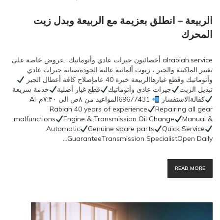
الربيعة – انطلق بعزيمة مع الربيعة وبدل زيت
المحرك
alrabiah.service أخصائيون جيرات عادي وأتوماتيك ..عروض خاصة على
تغيير الماكينة والجير ، زيوت ألمانية عالية الجودةصيانة جيرات عادي
وأتوماتيك وقطع غيارهاالربيعة خبرة 40 عامإصلاح كافة أعطال الجير
تبديل الزيت
جيرات عادي وأتوماتيك
قطع غيار أصلية
خدمة سريعة
كفالةالاستفسار
69677431المواعيد من ٨ص الى ٧:٣٠مAl-
Rabiah 40 years of experience
Repairing all gear
malfunctions
Engine & Transmission Oil Change
Manual &
Automatic
Genuine spare parts
Quick Service
GuaranteeTransmission SpecialistOpen Daily…
READ MORE