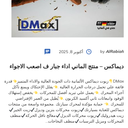
by
AlRabiah
أكتوبر 8, 2025
ديماكس – منتج الماني اداء جبار ف اصعب الاجواء
DMax
زيوت ديماكس الألمانية ذات الجودة العالية والاداء المتميز
قدرة
فائقة علي تحمل درجات الحرارة العالية .
يقلل الإحتكاك ويمنع تآكل
أجزاء المحرك .
يعمل علي تبريد أفضل للمحركات .
يخفض إستهلاك
الوقود وانبعاثات ثاني أكسيد الكربون .
يُطيل من العمر الإفتراضي
للمحرك .
حماية مؤكدة لمحرك سيارتك .مجموعة واسعة من منتجات
ديماكس للعناية بسيارتك
زيوت محركات بنزين وديزل
زيت الجير
زيت هيدروليك
زيوت محركات الديزل
معالج ناقل الحركة
منظف
المحركات ومزيل الترسبات
منظف البخاخات…