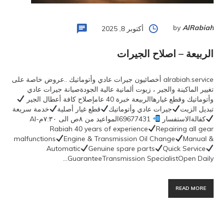
by
AlRabiah
أكتوبر 8, 2025
الربيعة – اصلاح الجيرات
alrabiah.service أخصائيون جيرات عادي وأتوماتيك ..عروض خاصة على
تغيير الماكينة والجير ، زيوت ألمانية عالية الجودةصيانة جيرات عادي
وأتوماتيك وقطع غيارهاالربيعة خبرة 40 عامإصلاح كافة أعطال الجير
تبديل الزيت
جيرات عادي وأتوماتيك
قطع غيار أصلية
خدمة سريعة
كفالةالاستفسار
69677431المواعيد من ٨ص الى ٧:٣٠مAl-
Rabiah 40 years of experience
Repairing all gear
malfunctions
Engine & Transmission Oil Change
Manual &
Automatic
Genuine spare parts
Quick Service
GuaranteeTransmission SpecialistOpen Daily…
READ MORE