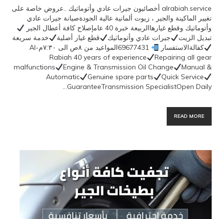
alrabiah.service أخصائيون جيرات عادي وأتوماتيك ..عروض خاصة على
تغيير الماكينة والجير ، زيوت ألمانية عالية الجودةصيانة جيرات عادي
وأتوماتيك وقطع غيارهاالربيعة خبرة 40 عامإصلاح كافة أعطال الجير
تبديل الزيت
جيرات عادي وأتوماتيك
قطع غيار أصلية
خدمة سريعة
كفالةالاستفسار
69677431المواعيد من ٨ص الى ٧:٣٠مAl-
Rabiah 40 years of experience
Repairing all gear
malfunctions
Engine & Transmission Oil Change
Manual &
Automatic
Genuine spare parts
Quick Service
GuaranteeTransmission SpecialistOpen Daily…
READ MORE