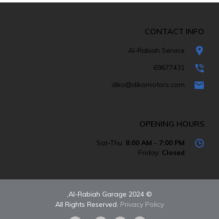
CONTACT INFO
Al-Rabiah Service
69677431
diko@dikomotors.com
OPENING HOURS
Sat-Thu:
8:00 AM - 7:00 PM
Friday:
Closed
© 2024 Al-Rabiah Garage,
All Rights Reserved.
Privacy Policy