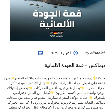
by
AlRabiah
أكتوبر 8, 2025
ديماكس – قمة الجودة الالمانية
DMax
زيوت ديماكس الألمانية ذات الجودة العالية والاداء المتميز
قدرة
فائقة علي تحمل درجات الحرارة العالية .
يقلل الإحتكاك ويمنع تآكل
أجزاء المحرك .
يعمل علي تبريد أفضل للمحركات .
يخفض إستهلاك
الوقود وانبعاثات ثاني أكسيد الكربون .
يُطيل من العمر الإفتراضي
للمحرك .
حماية مؤكدة لمحرك سيارتك .مجموعة واسعة من منتجات
ديماكس للعناية بسيارتك
زيوت محركات بنزين وديزل
زيت الجير
زيت هيدروليك
زيوت محركات الديزل
معالج ناقل الحركة
منظف