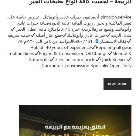
الربيعة – تجفيت كافة انواع بطيخات الجير
alrabiah.service أخصائيون جيرات عادي وأتوماتيك ..عروض خاصة على
تغيير الماكينة والجير ، زيوت ألمانية عالية الجودةصيانة جيرات عادي
وأتوماتيك وقطع غيارهاالربيعة خبرة 40 عامإصلاح كافة أعطال الجير
تبديل الزيت
جيرات عادي وأتوماتيك
قطع غيار أصلية
خدمة سريعة
كفالةالاستفسار
69677431المواعيد من ٨ص الى ٧:٣٠مAl-
Rabiah 40 years of experience
Repairing all gear
malfunctions
Engine & Transmission Oil Change
Manual &
Automatic
Genuine spare parts
Quick Service
GuaranteeTransmission SpecialistOpen Daily…
READ MORE