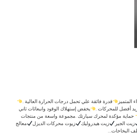
ء المتميز
قدرة فائقة علي تحمل درجات الحرارة العالية .
يد أفضل للمحركات .
يخفض إستهلاك الوقود وانبعاثات ثاني
حماية مؤكدة لمحرك سيارتك .مجموعة واسعة من منتجات
زيت الجير
زيت هيدروليك
زيوت محركات الديزل
معالج
ف البخاخات…