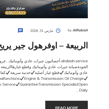
by
AlRabiah
مارس 31, 2026
الربيعة – اوفرهول جير يريح
alrabiah.service أخصائيون جيرات عادي وأتومات
الجودةصيانة جيرات عادي وأتوماتيك وقطع غيارهاالربيعة خبرة 40 عامإصلاح كافة أعطا
عادي وأتوماتيك
قطع غيار أصلية
خدمة سريعة
كفال
malfunctions
Engine & Transmission Oil Change
k Service
GuaranteeTransmission SpecialistOpen
Daily…
READ MORE