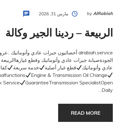
by
AlRabiah
مارس 31, 2026
الربيعة – ردينا الجير وكالة
alrabiah.service أخصائيون جيرات عادي وأتومات
الجودةصيانة جيرات عادي وأتوماتيك وقطع غيارهاالربيعة خبرة 40 عامإصلاح كافة أعطا
عادي وأتوماتيك
قطع غيار أصلية
خدمة سريعة
كفال
malfunctions
Engine & Transmission Oil Change
k Service
GuaranteeTransmission SpecialistOpen
Daily…
READ MORE