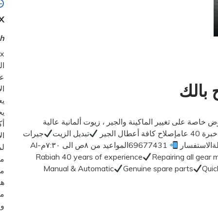
DMAX 
ah
x
ال
عل
 بالك
ال
يع
يخ
يك ..عروض خاصة على تغيير الماكينة والجير ، زيوت ألمانية عالية
أك
ل الجير
تبديل الزيت
جيرات
ال
ةالاستفسار
69677431المواعيد من ٨ص الى ٧:٣٠مAl-
لم
Rabiah 40 years of experience
Repairing all gear 
من
Manual & Automatic
Genuine spare parts
Quic
مح
هي
مع
وم