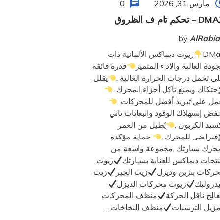
مارس 31, 2026
0
– تحكم تام ف الظروق
by
AlRabi
DMa
زيوت ديماكس الألمانية ذات
جودة العالية والاداء المتميز
قدرة فائقة
ي تحمل درجات الحرارة العالية .
يقلل
إحتكاك ويمنع تآكل أجزاء المحرك .
مل علي تبريد أفضل للمحركات .
فض إستهلاك الوقود وانبعاثات ثاني
سيد الكربون .
يُطيل من العمر
إفتراضي للمحرك .
حماية مؤكدة
حرك سيارتك .مجموعة واسعة من
تجات ديماكس للعناية بسيارتك
زيوت
ركات بنزين وديزل
زيت الجير
زيت
دروليك
زيوت محركات الديزل
الج ناقل الحركة
منظف المحركات
زيل الترسبات
منظف البخاخات…