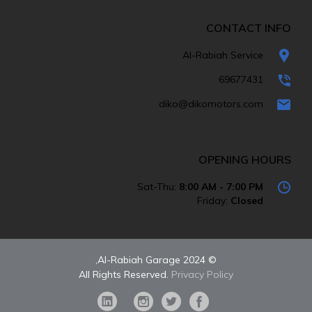
CONTACT INFO
Al-Rabiah Service
69677431
diko@dikomotors.com
OPENING HOURS
Sat-Thu:
8:00 AM - 7:00 PM
Friday:
Closed
© 2024 Al-Rabiah Garage,
All Rights Reserved.
Privacy Policy