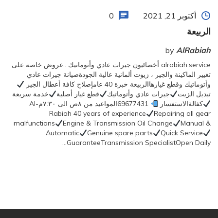
أكتوبر 21, 2021
0
الربيعة
by
AlRabiah
alrabiah.service أخصائيون جيرات عادي وأتوماتيك ..عروض خاصة على
تغيير الماكينة والجير ، زيوت ألمانية عالية الجودةصيانة جيرات عادي
وأتوماتيك وقطع غيارهاالربيعة خبرة 40 عامإصلاح كافة أعطال الجير
تبديل الزيت
جيرات عادي وأتوماتيك
قطع غيار أصلية
خدمة سريعة
كفالةالاستفسار
69677431المواعيد من ٨ص الى ٧:٣٠مAl-
Rabiah 40 years of experience
Repairing all gear
malfunctions
Engine & Transmission Oil Change
Manual &
Automatic
Genuine spare parts
Quick Service
GuaranteeTransmission SpecialistOpen Daily…