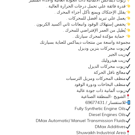
زيوت ديماكس الألمانية ذات الجودة العالية والاداء المتميز
قدرة فائقة علي تحمل درجات الحرارة العالية .
يقلل الإحتكاك ويمنع تآكل أجزاء المحرك .
يعمل علي تبريد أفضل للمحركات .
يخفض إستهلاك الوقود وانبعاثات ثاني أكسيد الكربون .
يُطيل من العمر الإفتراضي للمحرك .
حماية مؤكدة لمحرك سيارتك .
مجموعة واسعة من منتجات ديماكس للعناية بسيارتك
زيوت محركات بنزين وديزل
زيت الجير
زيت هيدروليك
زيوت محركات الديزل
معالج ناقل الحركة
منظف المحركات ومزيل الترسبات
منظف البخاخات ودورة الوقود
زيوت ألمانية ذات جودة عالية
الشويخ -المنطقة الصناعية
للاستفسار / 69677431
Fully Synthetic Engine Oils
Diesel Engines Oils
DMax Automatic/ Manuel Transmission Fluids
DMax Additives
Shuwaikh Industrial Area