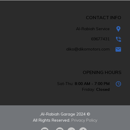
CONTACT INFO
Al-Rabiah Service
69677431
diko@dikomotors.com
OPENING HOURS
Sat-Thu:
8:00 AM - 7:00 PM
Friday:
Closed
© 2024 Al-Rabiah Garage,
All Rights Reserved.
Privacy Policy