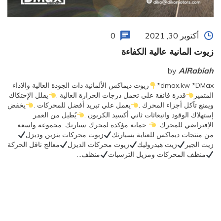
أكتوبر 30, 2021
0
زيوت المانية عالية الكفاءة
by
AlRabiah
dmax.kw *DMax*
زيوت ديماكس الألمانية ذات الجودة العالية والاداء
المتميز
قدرة فائقة علي تحمل درجات الحرارة العالية .
يقلل الإحتكاك
ويمنع تآكل أجزاء المحرك .
يعمل علي تبريد أفضل للمحركات .
يخفض
إستهلاك الوقود وانبعاثات ثاني أكسيد الكربون .
يُطيل من العمر
الإفتراضي للمحرك .
حماية مؤكدة لمحرك سيارتك .مجموعة واسعة
من منتجات ديماكس للعناية بسيارتك
زيوت محركات بنزين وديزل
زيت الجير
زيت هيدروليك
زيوت محركات الديزل
معالج ناقل الحركة
منظف المحركات ومزيل الترسبات
منظف…