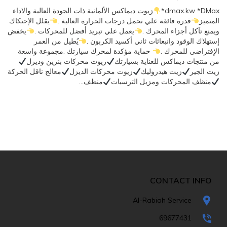
dmax.kw *DMax*
زيوت ديماكس الألمانية ذات الجودة العالية والاداء
المتميز
قدرة فائقة علي تحمل درجات الحرارة العالية .
يقلل الإحتكاك
ويمنع تآكل أجزاء المحرك .
يعمل علي تبريد أفضل للمحركات .
يخفض
إستهلاك الوقود وانبعاثات ثاني أكسيد الكربون .
يُطيل من العمر
الإفتراضي للمحرك .
حماية مؤكدة لمحرك سيارتك .مجموعة واسعة
من منتجات ديماكس للعناية بسيارتك
زيوت محركات بنزين وديزل
زيت الجير
زيت هيدروليك
زيوت محركات الديزل
معالج ناقل الحركة
منظف المحركات ومزيل الترسبات
منظف…
CONTACT INFO
Al-Rabiah Service
69677431