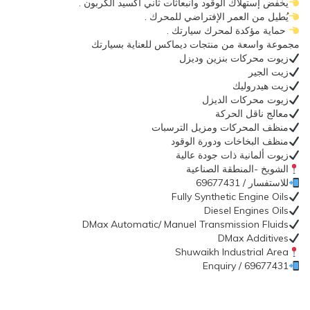
يخفض إستهلاك الوقود وانبعاثات ثاني أكسيد الكربون .
يُطيل من العمر الإفتراضي للمحرك .
حماية مؤكدة لمحرك سيارتك .
مجموعة واسعة من منتجات ديماكس للعناية بسيارتك
زيوت محركات بنزين وديزل
زيت الجير
زيت هيدروليك
زيوت محركات الديزل
معالج ناقل الحركة
منظف المحركات ومزيل الترسبات
منظف البخاخات ودورة الوقود
زيوت ألمانية ذات جودة عالية
الشويخ -المنطقة الصناعية
للاستفسار / 69677431
Fully Synthetic Engine Oils
Diesel Engines Oils
DMax Automatic/ Manuel Transmission Fluids
DMax Additives
Shuwaikh Industrial Area
Enquiry / 69677431